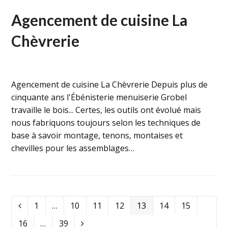
Agencement de cuisine La
Chèvrerie
Agencement de cuisine La Chèvrerie Depuis plus de
cinquante ans l'Ébénisterie menuiserie Grobel
travaille le bois... Certes, les outils ont évolué mais
nous fabriquons toujours selon les techniques de
base à savoir montage, tenons, montaises et
chevilles pour les assemblages…
Page
1
…
Page
10
Page
11
Page
12
Page
13
Page
14
Page
15
Précédent
Page
16
…
Page
39
Suivant